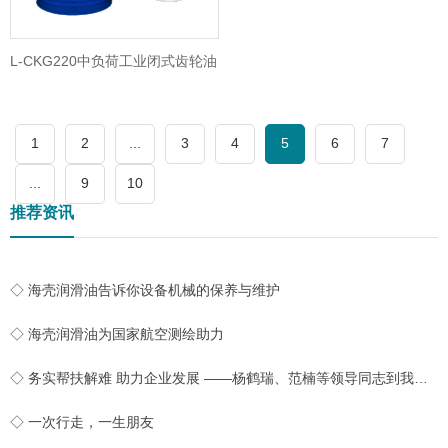
L-CKG220中负荷工业闭式齿轮油
1
2
...
3
4
5
6
7
...
9
10
推荐资讯
◇ 海壳润滑油告诉你设备机械的保养与维护
◇ 海壳润滑油为国家航空测绘助力
◇ 务实帮扶解难 助力企业发展 ——杨鹤瑞、范楠等领导同志到我公司实地开展帮扶工作
◇ 一次行走，一生朋友