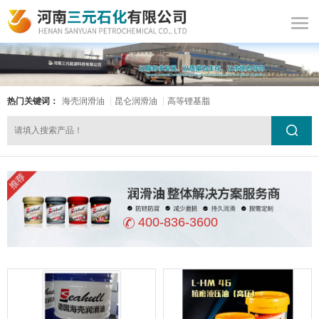
热门关键词：
海壳润滑油
昆仑润滑油
高等锂基脂
400-836-3600