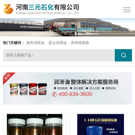
热门关键词：
海壳润滑油
昆仑润滑油
高等锂基脂
400-836-3600