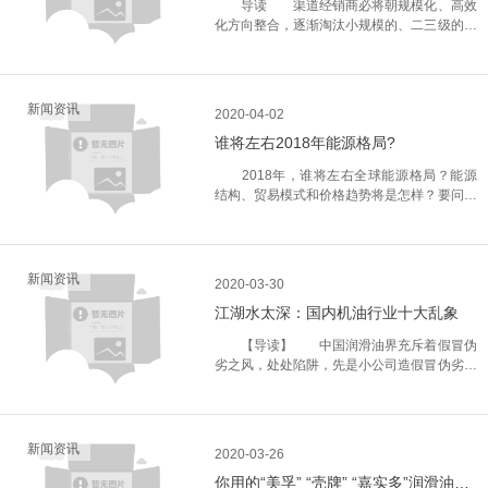
导读 渠道经销商必将朝规模化、高效
出口成品油也呈现上涨趋势，中国已成为世界
比较高的环境下的零件，选用润滑油应该黏度
大能源来源，油气逐渐占据能源消费的半壁江
化方向整合，逐渐淘汰小规模的、二三级的经
主要成品油出口国之一。 由于环保政策加
大。对于有冲击负荷及往复运动损耗的摩擦零
山，新能源的崛起则使能源结构愈发多元
销商，***终形成一个大区域、大市场里，只
码，成品油升级，以及原油进口权等因素，我
件，应该选用黏度较大黏度大的润滑油。
化。 BP***经济学家戴思攀在报告发布会
剩少数经销商，靠规模和物流效率，求得与厂
国炼油新增产能与落后产能淘汰同步加
二、化工机械设备润滑油使用现状 1.设备
上表示，世界能源消费将在2040年增加约三
商合作的机会。这类经销商，在规模越做越大
快。 2016年新增炼油2110万吨/年，淘汰
运行功率比较大 由于化工设备功率一般比
分之一，相对低于过去25年的年均增速，在
的同时，利润率只会越来越薄，市场里90%以
落后产能2086万吨/年，新增炼油能力全部来
新闻资讯
较大，而且环境恶劣，化工设备损坏率较高。
2020-04-02
此前提下，未来22年可再生能源成为增量***
上的中小经销商，必然被淘汰。 昨天，倒
自地方炼厂和煤基油品企业，而淘汰产能主要
此情况，就必须进行停机维修，不但造成直接
快的能源种类，年均增速达7%，占能源增量
谁将左右2018年能源格局?
爷的时代已经过去；今天，润滑油市场竞争激
来自地方炼厂。 近年来，随着产能技术升
性经济损失，还会造成由于设备停滞而造成间
的40%。报告显示，中国的可再生能源占比将
烈；明天更会淘汰“弱者”。“弱肉强食”这个亘
级，我国原油深加工能力逐步提升，装置工艺
接损失。 2.设备润滑用油与实际需要不同
2018年，谁将左右全球能源格局？能源
从2016年的3%攀升至2040年的18%，在全
古不变的规则深深地渗透进润滑油行业的骨
水平也不断提高，原油二次加工能力占一次加
步 现代越来越先进的机械技术，使机械润
结构、贸易模式和价格趋势将是怎样？要问以
球可再生能源中占比31%。 天然气将
髓。 在润滑油行业有过十几二十年资历的
工能力比例发生显著变化。 十三五期间我
滑油更新换代也在加快，润滑油品种也在不断
下几个问题。 ***个问题是沙特局势
成为第二大能源来源 随着新兴经济体的快
经销商，都应该还记得那个幸福美好的时光:
国炼油行业有望迎来新一期的产能扩张，中国
地增加。但实际工作当中，润滑油选用一般是
能否保持稳定。 目前，沙特的石油出口大
速发展，尤其是这些新经济体的工业化，以及
批发一桶油的利润，比如今的零售商还高!一
炼能将继续转向集中化、规模化发展，以中石
按机械设备使用说明书，虽有普遍适应性，但
多流向亚洲，出口量多意味着任何波动都会让
电力需求水平的不断上升，加上北美和中东地
年走个三五百万的货，纯利就有百八十万。其
油中石化等央企的炼厂规划建设项目来看，到
难以适应特殊环境中工作设备。比如，在设备
这个充斥着投机活动的市场变得不稳定。虽然
区低成本能源供应的持续增多，天然气将取代
新闻资讯
实，十几年前，不光卖润滑油赚钱，卖什么都
2020年我国新建炼厂炼油能力超过2亿吨/
2020-03-30
处于超负荷工作时，可能就不太适合。即：机
伊朗和沙特存在种种分歧，但一向避免公开冲
煤炭成为第二大能源来源。 报告显示，随
赚钱。服装、家电、电脑、汽车……商品紧缺
年，这将带动中国炼油企业在国际上的影响力
械设备的润滑标准或润滑级别，须根据化工设
江湖水太深：国内机油行业十大乱象
突。倘若双方爆发冲突，可能蔓延并影响到石
着中国煤改气的持续推进、新兴亚非国家工业
时代，倒儿爷风光一时；一旦商品产能过剩，
继续增强。 地址：河南省新乡市国家经济
备的具体使用环境或使用条件，加以科学分析
油生产和贸易活动。海湾国家的石油产量占全
化程度和电力需求增加，预计2040年前，天
市场充分竞争，倒儿爷理应出局。 今天的
技术开发区经十一路与纬六路交叉口 电
【导读】 中国润滑油界充斥着假冒伪
后进行相应调整。 3.油品缺乏科学依
球石油总产量的1/4，石油贸易量占全球石油
然气需求年均增速为1.6%，高于石油和煤
润滑油经销商，基本上还在延续十几年前的业
话：0373-7720999 电话：0373-
劣之风，处处陷阱，先是小公司造假冒伪劣产
据 润滑油在使用过程中可能会受到氧化、
总贸易量的40%以上。 第二个问题是美国
炭，在一次能源中的比例超过煤炭并向石油靠
务模式:左手从厂家进货，右手给下家批货。
7720666 传真：0373-7720666 联系
品，其后中等公司、大公司，甚至跨国公司都
催化、灰尘等环境因素的影响而造成质量不断
页岩油产量的增速。 2017年，美国页岩
近，成为第二大能源来源，并在展望末期和石
勤快点儿的，货发到终端；图省事的，转给二
人：张经理 手机：400-836-3600
入乡随俗地跟进（类似于08年的中国牛奶行
下降、变质甚至于不能满足设备的润滑效果，
油产量增加60万桶/日，达到逾600万桶/日。
油占据世界能源的半壁河山。 其中，液化
批。说穿了，仍然是倒儿爷角色。 但是，
业），汽车制造厂与润滑油公司合谋坑害用
这时应及时更换。但需要看到的时，换润滑油
过去半年，国际油价的上涨使得美国几乎所有
天然气(LNG)将在展望期内增长一倍以上，且
地球人都知道，在我们中国，倒儿爷的时代过
户。相关媒体总结了国内润滑油常见的十大乱
过于频繁，也会造成浪费油品而增加成本。据
新闻资讯
石油产区都具备了商业开发价值，钻探活动不
伴随着中东和北美低成本可获得性天然气的增
2020-03-26
去了。 【现状】 中国的润滑油市场竞
象，看看这些坑你都踩过没有？ 1、挂羊
统计，在我国，以有超过80%以上的化设备故
断增加。如果2018年美国页岩油产量有同等
长，40%的增长在接下来五年以内实
争日趋激烈，但远未成熟 1、品牌集中度
你用的“美孚” “壳牌” “嘉实多”润滑油是真的吗？
头卖狗肉 美国有上亿辆汽车，但美国小包
障都是由于润滑油变质而造成。因此准确、合