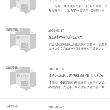
程度的增加，欧佩克减产的影响将在很大程度
现。“2020年代初期，LNG总量将超过跨区域
不高。全中国大大小小的润滑油品牌不止上千
装车用润滑油品牌只有7个，全世界发达国家
理的换油，对于保证化工设备的润滑质量至关
上被抵消。结果将是，或者欧佩克***再次下
管道天然气运输。”戴思攀表示，此期间几乎
近期，经侦预警平台”（账号主体为：义
个。不论一线进口品牌还是一线国产品牌，除
的润滑油品牌也就十几个。 但在中国市场
重要。虽然依靠个人经验，能够节省一些成
调生产配额，或者油价被拉低。 第三个问
一半的天然气增量来自于美国、卡塔尔和伊
务公安局），发布了一篇关于《跨境销售假
去工业油，在小包装车用润滑油、特别是商用
上美国品牌就有3000多个，洋牌子有5000多
本。但因没有确定润滑油的换油时间的科学依
题与中国有关。 过去3年，中国在能源消
朗，到2040年美国将占全球天然气产量的近
冒“美孚”“壳牌”“嘉实多”润滑油》的文章，引得
车润滑油市场的占有率，加起来不过
个，99%以上是花费1万元在美国注册一家离
据，常会因人为判断的失误而增加了设备的磨
费量微增长的情况下实现了经济增长。问题在
1/4。 而且，即使在能源消耗碳排放与巴
超十万人关注、评论留言，在社会上引起很大
50%。 2、渠道利益无保护，渠道前景不
岸公司，每年交代理公司2000元管理费，假
损。 三、化工润滑管理的基本任务 化
于这一趋势能否持续。如果能持续，将***全
黎气候目标基本一致的情景中，到了2040
的反响。 借“港版”“马来西亚”名假机油横
乐观。不论进口还是国产，一线润滑油品牌的
冒美国品牌在国内销售，纯粹是挂羊头，卖狗
工企业需设立适当的润滑管理组织机构，配备
球石油、天然气和煤炭需求的增长。 中国
年，天然气需求仍类似于目前水平，这意味着
行 近日，“经侦预警平台”发布的马来西亚
经销商，经营利润越来越低；杂牌子、假牌子
新闻资讯
肉。 2、假冒、山寨名牌机油泛滥 买
必要的专职或兼职润滑管理技术人员。要合理
2018-05-17
占全球能源日消费量的1/4，基本可以左右全
整个世界都需要在天然气的生产方面加大投资
籍的华人吴某在马来西亚成立公司，生产假
润滑油，仍然有相当大的市场空间和一定的利
到一些小众品牌的机油，顶多是性能差点，总
分工、职责明确、建立润滑管理制度，运用科
球能源整体格局。如果能效继续提高，其二氧
（就像石油一样），才能满足这种需求。
企业结对帮扶实施方案
冒“美孚”、“壳牌”、“嘉实多”假冒润滑油，事件
润空间，但这个空间，有今天没明天，显然不
算还能用。***怕的是买到假机油，轻则增加
学的润滑技术。 润滑管理工作的基本内容
化碳排放量将持平甚至下降。中国经济正在转
液体燃料需求保持增长 报告显示，石油和
引起很大轰动。此次假机油销售方法奇特，数
是寻求长远发展目标的渠道经销商希望所
油耗，重则直接损坏发动机。 而目前
如下。 1.确定润滑管理组织、拟定润滑管
实现共同富裕是社会主义的本质要求，也是构
型，能源结构更多样化。但经济转型速度尚不
其他液体燃料需求在展望期的大部分时间内保
量巨大。 据了解，这个团伙采用“马
在。 3、润滑油终端市场混乱无序，消费
润滑油市场上假机油也是泛滥成灾，尤其是美
理的规章制度、岗位职责条例和工作细
建社会主义和建设全面小康社会的重要内容。
确定，***近一些数据显示，随着经济增长提
持增长，但增速减缓，于展望期后期达到高点
来西亚版”机油、“港版”机油的说法进行宣传销
者盲目被动消费。中国汽车市场的发展速度，
嘉壳一类的名牌产品，成为了造假的重灾区，
则。 2.贯彻设备润滑工作的“五定”管
是各级党组织义不容辞的责任，也是各级机关
速，石油和煤炭消费量也在增加。 第四个
并平稳延续。在展望期的大部分时间，石油成
售，绝大多数经销商和汽修厂都不知道该机油
全球***，但汽修行业基本还是十几年前的样
一些黑心商家直接在小作坊生产出所谓的“名
理。 3.编制设备润滑技术档案（包括润滑
实现“***”、践行科学发展观的重要内容。根据
问题可能是***重要的，即可再生能源的发展
为增速***均衡的能源种类之一，年均增速为
真假，还在以“港版”等噱头想车主宣传。在查
子。大量低水平的路边汽修店，还未整合成连
牌机油”，性能根本无法和正品相比，***后坑
图表、卡片、润滑工艺规程等），指导设备操
相关文件精神，为扎实开展结对帮扶活动，确
有多快？ 过去几年，可再生能源成本大幅
0.5%，但将在展望末期开始陷入停
获的3个假货仓库中，缴获假冒“美孚”“壳
锁化、正规化的汽车后服务市场。润滑油市场
害的还是车主。 造假违法，有些商家
作工、维修工正确开展设备的润滑。 4.组
保该项活动有计划、按步骤组织实施，现就活
下滑，供应强劲增长，在英国和其他地区，海
滞。 “在展望期的前半阶段，全球石
新闻资讯
牌”“嘉实多”等品牌润滑油8000余件，初步估
的终端，主要是汽修店。车主使用什么品牌、
2018-03-30
就搞山寨模仿，模仿的对象当然也是名牌，就
织好各种润滑材料的供、储、用。抓好油料计
动开展制定如下实施方案；一、指导思想坚持
上风电拍卖报价达到历史低点。 风电正接
油生产由美国页岩油主导，但在***后十年，
计涉案金额逾亿元。 假机油的危害 如
什么型号的润滑油，全凭汽修店的修理工推荐
如同“康帅傅”、“六大核桃”，这些冒牌机油除
划、质量检验、油品代用、节约用油和油品回
江湖水太深：国内机油行业十大乱象
以“***”重要思想和党的十八大精神为指导，深
近电网平价(是指一种电力技术使其发电成本
其生产增长逐渐由石油输出国组织驱动。”戴
果汽车使用了假机油，对发动机的损伤就非常
引导。杂牌油、假油在今天的市场上还有一席
了包装长的像大牌机油之外，真正的润滑性能
收等几个环节，实行定额用油。 5.编制设
入贯彻落实科学发展观，以全面建设小康社会
与现有电力成本持平的能力，获得这种能力本
思攀表示，到2040年，石油输出国增加石油
大。***直接的就是润滑效果不达标，导致发
之地，跟地沟油在街边小饭馆有市场，如出一
【导读】中国润滑油界充斥着假冒伪劣之风，
差十万八千里，坑的就是不知情的小白。
备年、季、月份的清洗换油计划和适合于本厂
为目标，以增强结对村基层组织功能、壮大集
应成为清洁能源改变行业格局的时刻)，到了
约600万桶/日。这其中也存在不确定因素。报
动机的各种轴承和活动部件磨损加剧，从而大
辄。 在这样的市场环境下，润滑油经销商
处处陷阱，先是小公司造假冒伪劣产品，其后
3、专用润滑油是个什么鬼？ 润滑油是标
的设备清洗换油周期结构。 6.定时检查化
体经济实力和促进贫困农户增收为重点，进一
那个拐点其可在没有补贴的情况下与其他能源
告指出，电动汽车销售的增长速度、数量及每
大降低发动机的使用寿命。 话不多说，直
如果做那些一心要把“渠道扁平化”的一线大品
中等公司、大公司，甚至跨国公司都入乡随俗
准化通用产品，目前主流的认证是API和
工设备的润滑状况，并且及时解决设备润滑系
步创新扶贫机制，加大扶贫攻坚力度，不断增
竞争。太阳能也形势大好。根据国际能源署
辆车的使用强度会对石油需求有不确定影响，
接上图。如果你使用了假机油，那么你的发动
牌，也就是个搬运工，谁苦谁累谁知道；如果
地跟进（类似于08年的中国牛奶行业），汽
ACEA，即使在欧美国家也从来就没有出现过
统所存在的问题。 7.采取措施，防止设备
强结对村和帮扶农户的自我发展能力，开创农
(IEA)的数据，2010年以来，太阳能的成本已
预计到2040年，电动汽车总量将超过3亿辆，
机就是这样的： （润滑能力差，无法对
做杂牌子、假牌子，貌似能挣些钱，但风险极
车制造厂与润滑油公司合谋坑害用户。相关媒
专用润滑油，在4S店保养的原厂机油也是润
泄漏。总结、积累治理漏油经验。 8.组织
村基层组织建设和扶贫开发工作新局面。努力
下降了70%，这主要是因为中国的进展，中国
占全球汽车保有量(近20亿辆)的15%左
冲击负荷起到缓冲作用） 用了假机油怎么
大；***的选择，是寻找既有实力、又有发展
体总结了国内润滑油常见的十大乱象，看看这
滑油企业灌装的，也要符合相应的认证标准，
润滑工作的技术培训，开展设备润滑的宣传工
新闻资讯
形成扶贫帮困与广大党员干部作风转变相互促
目前占全球太阳能电池制造能力的60%。问题
右。 从石油应用行业看，报告认为，未来
2018-03-27
办 如果，汽车不小心加了假机油，建议尽
潜力的品牌，寻找全力开拓市场、真心维护渠
些坑你都踩过没有？1、挂羊头卖狗肉美国有
不存在专用一说。 4、滥用高科技 滥
作。 9.组织设备润滑有关新油脂、新添加