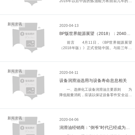
2016年以后中国的炼油能力将由前几年的减
少和略增转变为较快增长。 预计2018年
随着新增产能投入炼油能力将达到8.5亿吨左
右，将继续稳居世界第二炼油大国。
我国目前炼油经营主体形成了以中石油、中石
新闻资讯
2020-04-13
化为首的大型央企、由地方政府所有或民营的
BP版世界能源展望（2018）：2040年的能源世界
地方炼厂，以及部分煤基油品企业和外资企业
的多元发展格局。 以我国2016年7.5亿吨
前言 4月11日，《BP世界能源展望
炼油能力组成来看，中石化炼油能力达到2.6
（2018年版）》正式登陆中国。与前三年的
亿吨，中石油炼油能力达到1.9亿吨，地方炼
报告相比，此次报告将展望的时间节点延后了
厂炼油能力累计达到2.5亿吨，三者占比超过
五年，主要从消费终端、地区和能源种类三方
90%。 2017-2018年新增炼能统计
面对2040年全球能源转型的推动力以及关键
表 2018年之后，中国炼油增长点主要集
不确定性因素进行了系列推断。 有史
新闻资讯
中在民营企业，江苏盛虹以及浙江石化二期、
2020-04-11
以来***多元的能源结构 BP认为，技术进
大连恒力石化为代表的民营企业，另外河北曹
设备润滑油选用与设备寿命息息相关
步，加上政府的支持，将推动可再生能源的快
妃甸石化产业基地将坐镇四大民营炼厂。
速发展。随着成本下降和竞争力增强，可再生
十三五期间民营企业将成为大型化炼化一体的
一、选择化工设备润滑油主要原则 为
能源将会成为增长***快的燃料来源，在“渐进
主力发展军，民营企业在炼油产业中占据了越
降低能量消耗，应该以保证设备零件安全运转
转型”情景中将增加至5倍，到2040年，这些
来越重要的角色，炼油格局继续向多元化发
条件为前提，优先选用相对来说黏度***小润
可再生能源将贡献约14%的一次能源，呈现有
展，地方油企大型化，工艺高端化，市场竞争
滑油。在高速轻负荷条件下工作的摩擦零件，
史以来***多元化的能源结构。而这其中，增
趋于激烈。 成品油体供应充裕 重税负
应以黏度比较小的润滑油为优选；对在低速度
长***显著的就是风能和太阳能。 BP
促炼厂拓展海外市场 随着国内炼厂的发
重负荷条件下工作的摩擦零件，应该以黏度
新闻资讯
预计，到了2040年，能源结构的多元化程
2020-04-06
展，中国整体成品油市场已经从供不应求转向
***大的润滑油为优先选用。对于在温度较低
度，也或将达到顶点。在2040年的能源世界
供应充裕，而因成品油增值税和消费税的税负
润滑油经销商：“倒爷”时代已经成为过去式
环境下运行的摩擦零件，应该以黏度比较小、
中，石油、天然气、煤炭和非化石燃料预计各
较重及政策支持海外拓展市场，中国炼厂对外
凝固点低的润滑油为首要选择；对运行在温度
占1/4左右。未来二十年，煤炭仍是发电的***