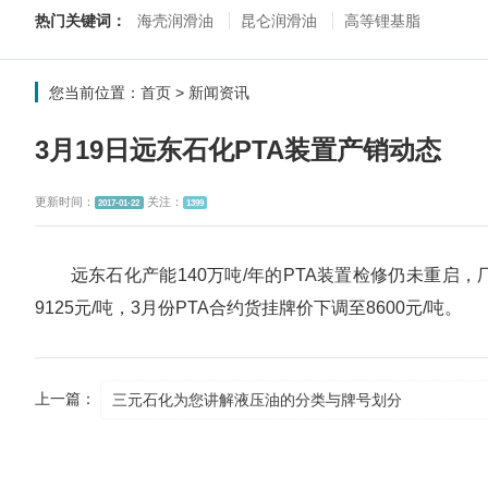
热门关键词：
海壳润滑油
昆仑润滑油
高等锂基脂
您当前位置：
首页
>
新闻资讯
3月19日远东石化PTA装置产销动态
更新时间：
关注：
2017-01-22
1399
远东石化产能140万吨/年的PTA装置检修仍未重启，
9125元/吨，3月份PTA合约货挂牌价下调至8600元/吨。
上一篇：
三元石化为您讲解液压油的分类与牌号划分