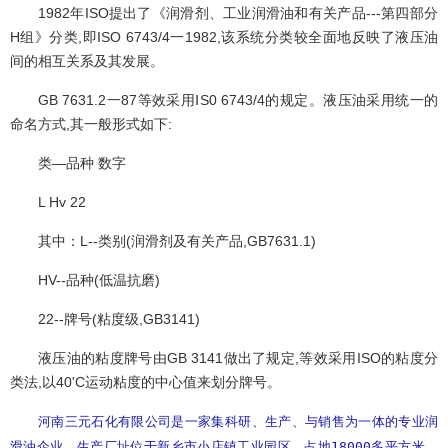
1982年ISO提出了《润滑剂、工业润滑油和有关产品---第四部分
H组》分类,即ISO 6743/4一1982,该系统分类较全面地反映了液压油
间的相互关系及其发展。
GB 7631.2一87等效采用ⅠS0 6743/4的规定。液压油采用统一的
命名方式,其一般形式如下:
类—品种 数字
L Hv 22
其中：L--类别(润滑剂及有关产品,GB7631.1)
HV--品种(低温抗磨)
22--牌号(粘度级,GB3141)
液压油的粘度牌号由GB 3141做出了规定,等效采用ISO的粘度分
类法,以40'C运动粘度的中心值来划分牌号。
河南三元石化有限公司是一家集科研、生产、与销售为一体的专业润
滑油企业，生产厂址位于新乡市小店镇工业园区，占地18000多平方米，