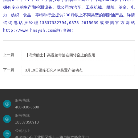
拥有专业的生产和检测设备。我公司为汽车、工业机械、船舶、冶金、电
力、纺织、食品、等特种行业提供230种以上不同类型的润滑油产品。详情
咨询电话张经理13837332794,0373-2615039或登陆官方网站
http://www.hnsysh.com进行查询！
上一篇：
【润滑贴士】高温轮带油在回转窑上的应用
下一篇：
3月19日远东石化PTA装置产销动态
服务热线
400-836-3600
服务热线
18337350913
公司地址
新乡市小店工业园区经十一路与纬六路交叉口