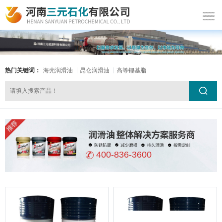
热门关键词：
海壳润滑油
昆仑润滑油
高等锂基脂
400-836-3600