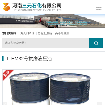
热门关键词：
海壳润滑油
昆仑润滑油
高等锂基脂
L-HM32号抗磨液压油