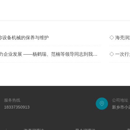
你设备机械的保养与维护
◇ 海壳
◇ 务实帮扶解难 助力企业发展 ——杨鹤瑞、范楠等领导同志到我公司实地开展帮扶工作
◇ 一次
服务热线
公司地址
18337350913
新乡市小