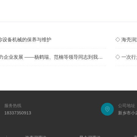
你设备机械的保养与维护
◇ 海壳
◇ 务实帮扶解难 助力企业发展 ——杨鹤瑞、范楠等领导同志到我公司实地开展帮扶工作
◇ 一次
服务热线
公司地址
18337350913
新乡市小